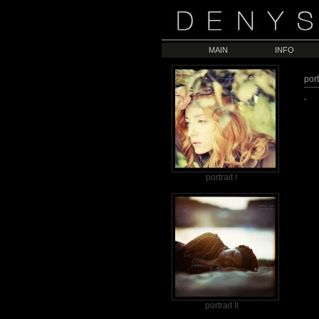
MAIN
INFO
port
portrait I
portrait II