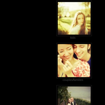
kids
couples/families