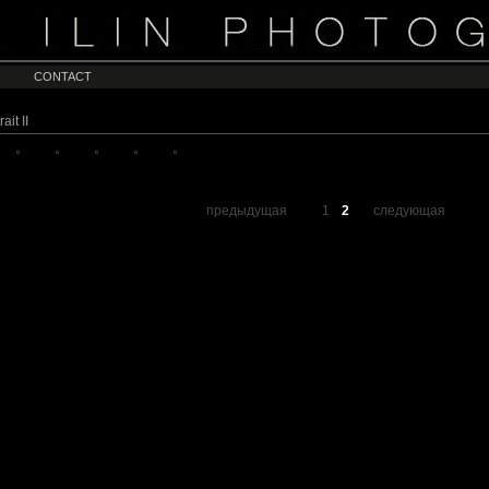
CONTACT
rait II
предыдущая
1
2
следующая